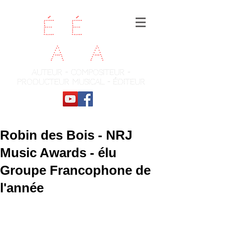
Fr
é
d
é
ric
Ch
a
te
a
u
auteur - compositeur -
producteur musical - éditeur
Robin des Bois - NRJ
Music Awards - élu
Groupe Francophone de
l'année