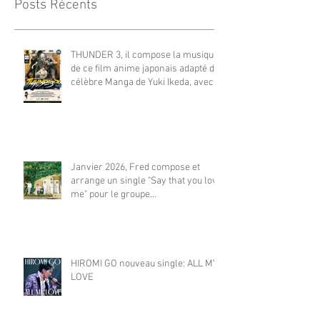
Posts Récents
THUNDER 3, il compose la musique
de ce film anime japonais adapté du
célèbre Manga de Yuki Ikeda, avec
Akiyuki Tateyama. Sur NETFLIX
monde et FUJI TV.（監督：井出圭
亮（Keisuke Ide）） **立山秋航
（Akiyuki Tateyama)
Janvier 2026, Fred compose et
arrange un single "Say that you love
me" pour le groupe
japonais KAWANG. Le titre se classe
Top 8 dans le fameux classement
japonais Oricon. 2026年1月、フレ
ッドは日本のグループ KAWANG の
HIROMI GO nouveau single: ALL MY
LOVE