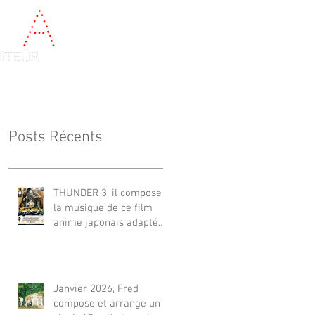
e
a
u
diteur
Videos
Contact
Posts Récents
THUNDER 3, il compose
la musique de ce film
anime japonais adapté
du célèbre Manga de Yuki
Ikeda, avec Akiyuki
Tateyama. Sur NETFLIX
monde et FUJI TV.（監
Janvier 2026, Fred
督：井出圭亮（Keisuke
compose et arrange un
Ide）） **立山秋航