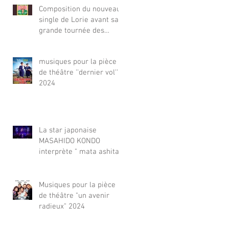
Composition du nouveau
single de Lorie avant sa
grande tournée des
Zenith 2025-26
musiques pour la pièce
de théâtre ''dernier vol''
2024
La star japonaise
MASAHIDO KONDO
interprète " mata ashita''
composé par FC pour sa
tournée d'anniversaire
2024 dans tout le japon.
Musiques pour la pièce
de théâtre "un avenir
radieux" 2024