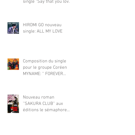
single "Say that you love
（Akiyuki Tateyama)
me" pour le groupe
japonais KAWANG. Le
titre se classe Top 8 dans
HIROMI GO nouveau
le fameux classement
single: ALL MY LOVE
japonais Oricon. 2026年1
月、フレッドは日本のグ
ループ KAWANG の
Composition du single
pour le groupe Coréen
MYNAME: '' FOREVER
YOU'' sortie Corée &
Japon
Nouveau roman
''SAKURA CLUB'' aux
éditions le sémaphore.
2025