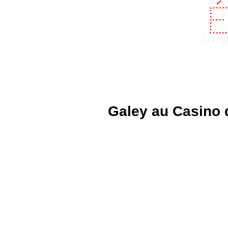
Fr
aute
Home
About
Galey au Casino 