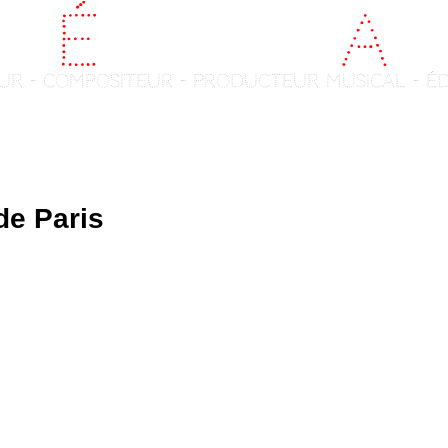
é
d
é
ric Ch
a
t
ur - compositeur - producteur musical - é
News
DISCOGRAPHY
Gallery
de Paris