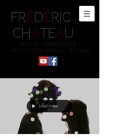
Fr
é
d
é
ric
Ch
a
te
a
u
auteur - compositeur -
producteur musical - éditeur
Load video