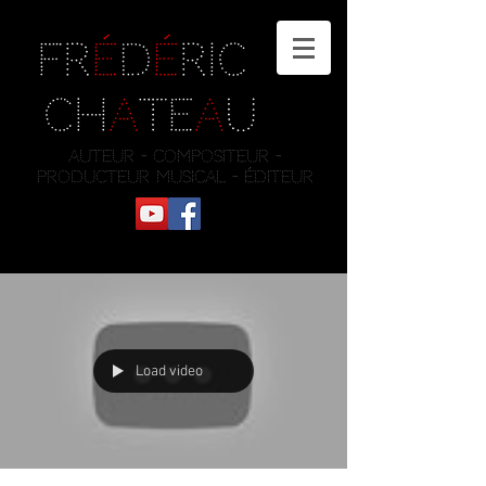
Fr
é
d
é
ric
Ch
a
te
a
u
auteur - compositeur -
producteur musical - éditeur
Load video