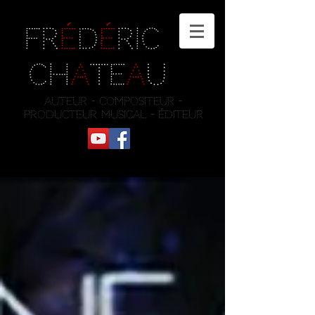
Fr
é
d
é
ric
Ch
a
te
a
u
auteur - compositeur -
producteur musical - éditeur