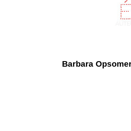
Fr
aute
Home
About
Barbara Opsomer :