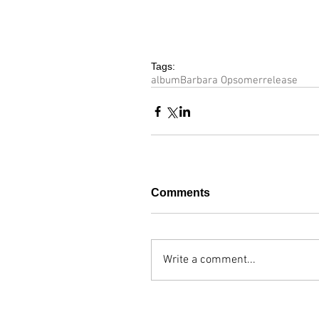
Tags:
album
Barbara Opsomer
release
Comments
Write a comment...