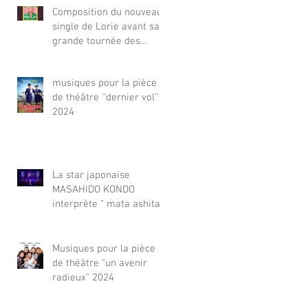
Composition du nouveau
single de Lorie avant sa
grande tournée des
Zenith 2025-26
musiques pour la pièce
de théâtre ''dernier vol''
2024
La star japonaise
MASAHIDO KONDO
interprète " mata ashita''
composé par FC pour sa
tournée d'anniversaire
2024 dans tout le japon.
Musiques pour la pièce
de théâtre "un avenir
radieux" 2024