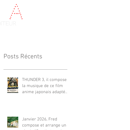
e
a
u
diteur
Videos
Contact
Posts Récents
THUNDER 3, il compose
la musique de ce film
anime japonais adapté
du célèbre Manga de Yuki
Ikeda, avec Akiyuki
Tateyama. Sur NETFLIX
monde et FUJI TV.（監
Janvier 2026, Fred
督：井出圭亮（Keisuke
compose et arrange un
Ide）） **立山秋航