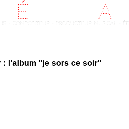
é
d
é
ric Ch
a
t
ur - compositeur - producteur musical - é
News
DISCOGRAPHY
Gallery
 l'album "je sors ce soir"