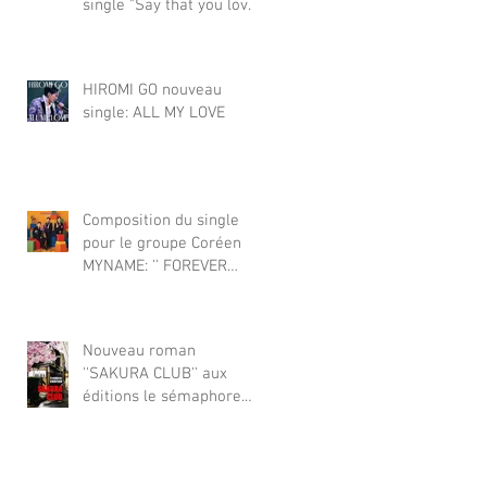
single "Say that you love
（Akiyuki Tateyama)
me" pour le groupe
japonais KAWANG. Le
titre se classe Top 8 dans
HIROMI GO nouveau
le fameux classement
single: ALL MY LOVE
japonais Oricon. 2026年1
月、フレッドは日本のグ
ループ KAWANG の
Composition du single
pour le groupe Coréen
MYNAME: '' FOREVER
YOU'' sortie Corée &
Japon
Nouveau roman
''SAKURA CLUB'' aux
éditions le sémaphore.
2025