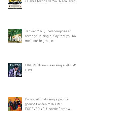
célèbre Manga de Yuki Ikeda, avec
Akiyuki Tateyama. Sur NETFLIX
monde et FUJI TV.（監督：井出圭
亮（Keisuke Ide）） **立山秋航
（Akiyuki Tateyama)
Janvier 2026, Fred compose et
arrange un single "Say that you love
me" pour le groupe
japonais KAWANG. Le titre se classe
Top 8 dans le fameux classement
japonais Oricon. 2026年1月、フレ
ッドは日本のグループ KAWANG の
HIROMI GO nouveau single: ALL MY
LOVE
Composition du single pour le
groupe Coréen MYNAME: ''
FOREVER YOU'' sortie Corée &