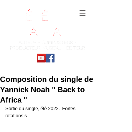
Fr
é
d
é
ric
Ch
a
te
a
u
auteur - compositeur -
producteur musical - éditeur
Composition du single de
Yannick Noah " Back to
Africa "
Sortie du single, été 2022.  Fortes 
rotations s