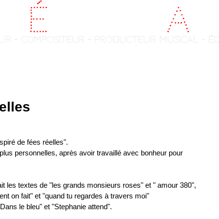
é
d
é
ric Ch
a
t
ur - compositeur - producteur musical - é
News
DISCOGRAPHY
Gallery
elles
iré de fées réelles".
plus personnelles, après avoir travaillé avec bonheur pour 
ait les textes de "les grands monsieurs roses" et " amour 380",
t on fait" et "quand tu regardes à travers moi"
"Dans le bleu" et "Stephanie attend".