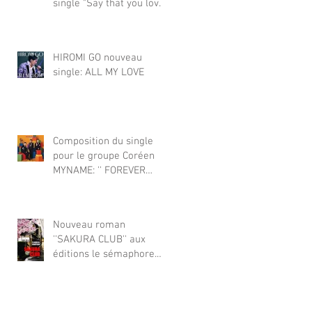
single "Say that you love
（Akiyuki Tateyama)
me" pour le groupe
japonais KAWANG. Le
titre se classe Top 8 dans
HIROMI GO nouveau
le fameux classement
single: ALL MY LOVE
japonais Oricon. 2026年1
月、フレッドは日本のグ
ループ KAWANG の
Composition du single
pour le groupe Coréen
MYNAME: '' FOREVER
YOU'' sortie Corée &
Japon
Nouveau roman
''SAKURA CLUB'' aux
éditions le sémaphore.
2025