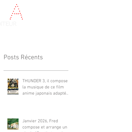
e
a
u
diteur
Videos
Contact
Posts Récents
THUNDER 3, il compose
la musique de ce film
anime japonais adapté
du célèbre Manga de Yuki
Ikeda, avec Akiyuki
Tateyama. Sur NETFLIX
monde et FUJI TV.（監
Janvier 2026, Fred
督：井出圭亮（Keisuke
compose et arrange un
Ide）） **立山秋航