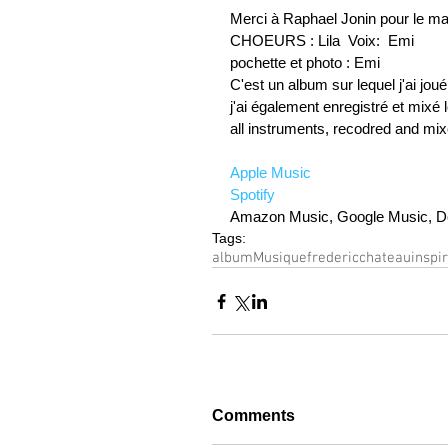
Merci à Raphael Jonin pour le ma
CHOEURS : Lila  Voix:  Emi
pochette et photo : Emi
C'est un album sur lequel j'ai jou
j'ai également enregistré et mixé 
all instruments, recodred and mi
Apple Music
Spotify
Amazon Music, Google Music, De
Tags:
album
Musique
fredericchateau
inspi
Comments