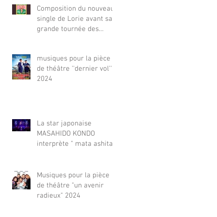
Composition du nouveau
single de Lorie avant sa
grande tournée des
Zenith 2025-26
musiques pour la pièce
de théâtre ''dernier vol''
2024
La star japonaise
MASAHIDO KONDO
interprète " mata ashita''
composé par FC pour sa
tournée d'anniversaire
2024 dans tout le japon.
Musiques pour la pièce
de théâtre "un avenir
radieux" 2024