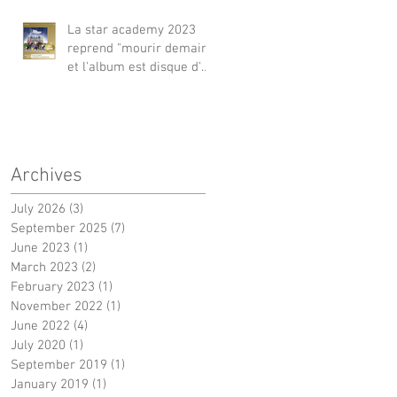
La star academy 2023
reprend "mourir demain"
et l'album est disque d'or
!
Archives
July 2026
(3)
3 posts
September 2025
(7)
7 posts
June 2023
(1)
1 post
March 2023
(2)
2 posts
February 2023
(1)
1 post
November 2022
(1)
1 post
June 2022
(4)
4 posts
July 2020
(1)
1 post
September 2019
(1)
1 post
January 2019
(1)
1 post