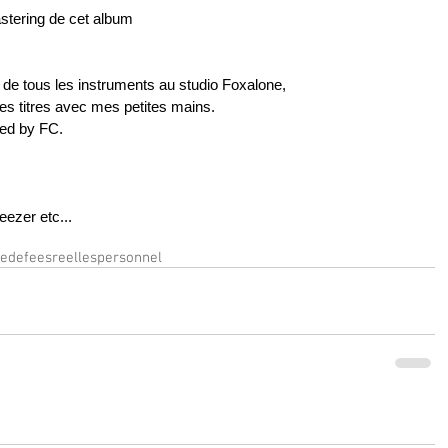
stering de cet album  
é de tous les instruments au studio Foxalone,
les titres avec mes petites mains.
xed by FC.
ezer etc...
redefeesreelles
personnel