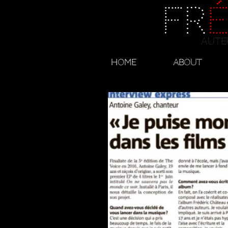
Fr
aute
Home
About