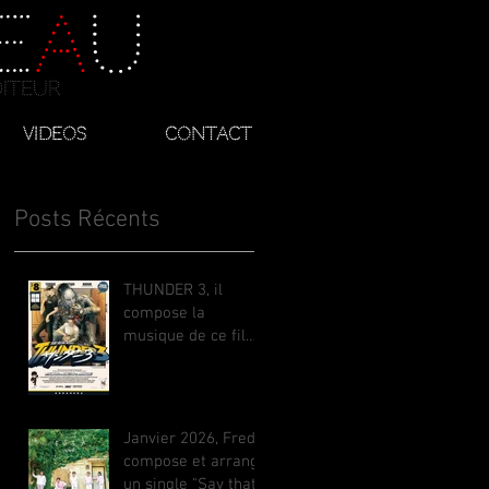
e
a
u
diteur
Videos
Contact
Posts Récents
THUNDER 3, il
compose la
musique de ce film
anime japonais
adapté du célèbre
Manga de Yuki
Ikeda, avec Akiyuki
Janvier 2026, Fred
Tateyama. Sur
compose et arrange
NETFLIX monde et
un single "Say that