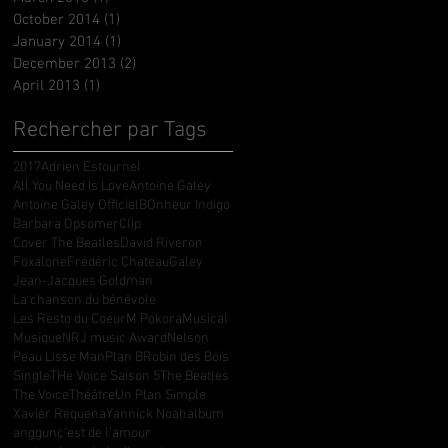
October 2014
(1)
1 post
January 2014
(1)
1 post
December 2013
(2)
2 posts
April 2013
(1)
1 post
Rechercher par Tags
2017
Adrien Estournel
All You Need Is Love
Antoine Galey
Antoine Galey Officiel
BOnheur Indigo
Barbara Opsomer
Clip
Cover The Beatles
David Riveron
Foxalone
Frédéric Chateau
Galey
Jean-Jacques Goldman
La chanson du bénévole
Les Resto du Coeur
M Pokora
Musical
Musique
NRJ music Award
Nelson
Peau Lisse Man
Plan B
Robin des Bois
Single
THe Voice Saison 5
The Beatles
The Voice
Théâtre
Un Plan Simple
Xavier Requena
Yannick Noah
album
anggun
c'est de l'amour