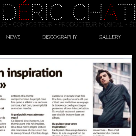
é
d
é
ric Ch
a
t
ur - compositeur - producteur musical - é
News
DISCOGRAPHY
Gallery