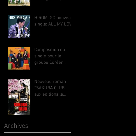
FUJI TV.（監督：井
you love me" pour
出圭亮（Keisuke
le groupe
Ide）） **立山秋航
japonais KAWANG.
HIROMI GO nouveau
（Akiyuki
Le titre se classe
single: ALL MY LOVE
Tateyama)
Top 8 dans le
fameux classement
japonais
Oricon. 2026年1
Composition du
月、フレッドは日
single pour le
本のグループ
groupe Coréen
KAWANG の
MYNAME: ''
FOREVER YOU''
sortie Corée &
Nouveau roman
Japon
''SAKURA CLUB''
aux éditions le
sémaphore. 2025
Archives