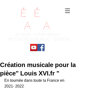
Fr
é
d
é
ric
Ch
a
te
a
u
auteur - compositeur -
producteur musical - éditeur
Création musicale pour la
pièce" Louis XVI.fr "
En tournée dans toute la France en 
2021- 2022