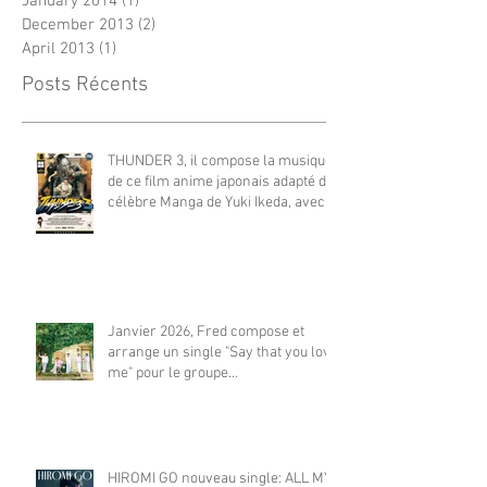
January 2014
(1)
1 post
December 2013
(2)
2 posts
April 2013
(1)
1 post
Posts Récents
THUNDER 3, il compose la musique
de ce film anime japonais adapté du
célèbre Manga de Yuki Ikeda, avec
Akiyuki Tateyama. Sur NETFLIX
monde et FUJI TV.（監督：井出圭
亮（Keisuke Ide）） **立山秋航
（Akiyuki Tateyama)
Janvier 2026, Fred compose et
arrange un single "Say that you love
me" pour le groupe
japonais KAWANG. Le titre se classe
Top 8 dans le fameux classement
japonais Oricon. 2026年1月、フレ
ッドは日本のグループ KAWANG の
HIROMI GO nouveau single: ALL MY